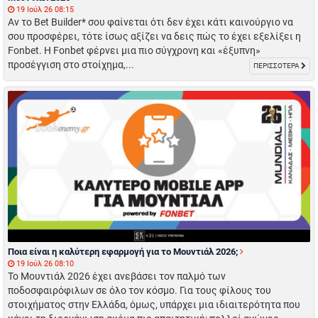
19 Ιούλ 26 08:15
Αν το Bet Builder* σου φαίνεται ότι δεν έχει κάτι καινούργιο να
σου προσφέρει, τότε ίσως αξίζει να δεις πώς το έχει εξελίξει η
Fonbet. Η Fonbet φέρνει μια πιο σύγχρονη και «έξυπνη»
προσέγγιση στο στοίχημα,...
ΠΕΡΙΣΣΟΤΕΡΑ
Ποια είναι η καλύτερη εφαρμογή για το Μουντιάλ 2026;
19 Ιούλ 26 08:10
Το Μουντιάλ 2026 έχει ανεβάσει τον παλμό των
ποδοσφαιρόφιλων σε όλο τον κόσμο. Για τους φίλους του
στοιχήματος στην Ελλάδα, όμως, υπάρχει μια ιδιαιτερότητα που