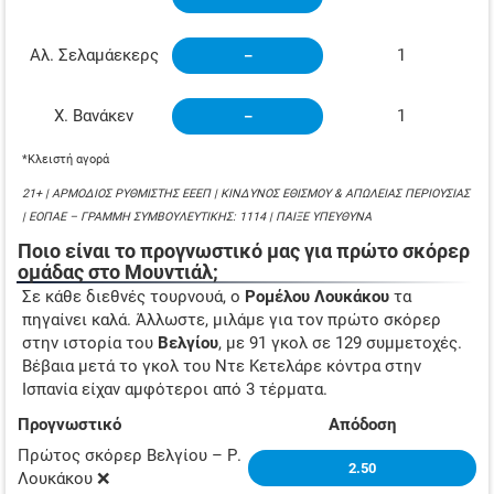
Αλ. Σελαμάεκερς
1
–
Χ. Βανάκεν
1
–
*Κλειστή αγορά
21+ | ΑΡΜΟΔΙΟΣ ΡΥΘΜΙΣΤΗΣ ΕΕΕΠ | ΚΙΝΔΥΝΟΣ ΕΘΙΣΜΟΥ & ΑΠΩΛΕΙΑΣ ΠΕΡΙΟΥΣΙΑΣ
| ΕΟΠΑΕ – ΓΡΑΜΜΗ ΣΥΜΒΟΥΛΕΥΤΙΚΗΣ: 1114 | ΠΑΙΞΕ ΥΠΕΥΘΥΝΑ
Ποιο είναι το προγνωστικό μας για πρώτο σκόρερ
ομάδας στο Μουντιάλ;
Σε κάθε διεθνές τουρνουά, ο
Ρομέλου Λουκάκου
τα
πηγαίνει καλά. Άλλωστε, μιλάμε για τον πρώτο σκόρερ
στην ιστορία του
Βελγίου
, με 91 γκολ σε 129 συμμετοχές.
Βέβαια μετά το γκολ του Ντε Κετελάρε κόντρα στην
Ισπανία είχαν αμφότεροι από 3 τέρματα.
Προγνωστικό
Απόδοση
Πρώτος σκόρερ Βελγίου – Ρ.
2.50
Λουκάκου ❌