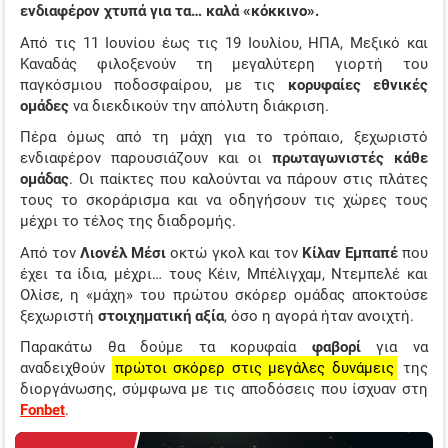
ενδιαφέρον χτυπά για τα… καλά «κόκκινο».
ΤΖΊΡΟΙ ΣΤΟΙΧΉΜΑΤΟΣ
Από τις 11 Ιουνίου έως τις 19 Ιουλίου, ΗΠΑ, Μεξικό και
Καναδάς φιλοξενούν τη μεγαλύτερη γιορτή του
ΠΡΟΤΕΙΝΌΜΕΝΑ SITES
παγκόσμιου ποδοσφαίρου, με τις
κορυφαίες εθνικές
ΠΡΌΓΡΑΜΜΑ TV
ομάδες
να διεκδικούν την απόλυτη διάκριση.
Πέρα όμως από τη μάχη για το τρόπαιο, ξεχωριστό
ΕΠΙΣΤΡΟΦΗ ΣΤΑ ΠΡΩΤΑΘΛΗΜΑΤΑ
ενδιαφέρον παρουσιάζουν και οι
πρωταγωνιστές κάθε
ομάδας
. Οι παίκτες που καλούνται να πάρουν στις πλάτες
τους το σκοράρισμα και να οδηγήσουν τις χώρες τους
μέχρι το τέλος της διαδρομής.
Από τον
Λιονέλ Μέσι
οκτώ γκολ και τον
Κίλαν Εμπαπέ
που
έχει τα ίδια, μέχρι… τους Κέιν, Μπέλιγχαμ, Ντεμπελέ και
Ολίσε, η «μάχη» του πρώτου σκόρερ ομάδας αποκτούσε
ξεχωριστή
στοιχηματική αξία
, όσο η αγορά ήταν ανοιχτή.
Παρακάτω θα δούμε τα κορυφαία
φαβορί
για να
αναδειχθούν
πρώτοι σκόρερ στις μεγάλες δυνάμεις
της
διοργάνωσης, σύμφωνα με τις αποδόσεις που ίσχυαν στη
Fonbet
.