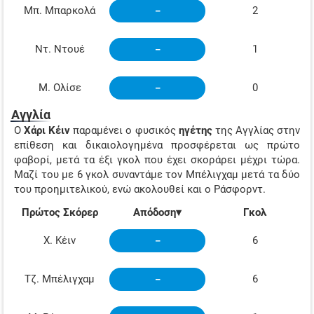
Μπ. Μπαρκολά
2
–
Ντ. Ντουέ
1
–
Μ. Ολίσε
0
–
Αγγλία
Ο
Χάρι Κέιν
παραμένει ο φυσικός
ηγέτης
της Αγγλίας στην
επίθεση και δικαιολογημένα προσφέρεται ως πρώτο
φαβορί, μετά τα έξι γκολ που έχει σκοράρει μέχρι τώρα.
Μαζί του με 6 γκολ συναντάμε τον Μπέλιγχαμ μετά τα δύο
του προημιτελικού, ενώ ακολουθεί και ο Ράσφορντ.
Πρώτος Σκόρερ
Απόδοση▾
Γκολ
Χ. Κέιν
6
–
Τζ. Μπέλιγχαμ
6
–