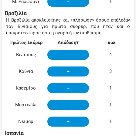
Μ. Ράσφορντ
1
–
Βραζιλία
Η Βραζιλία αποκλείστηκε και «πλήρωσε» όσους επέλεξαν
τον Βινίσιους για πρώτο σκόρερ, που ήταν και ο
επικρατέστερος όσο η αγορά ήταν διαθέσιμη.
Πρώτος Σκόρερ
Απόδοση▾
Γκολ
Βινίσιους
4
–
Κούνια
3
–
Κασεμίρο
1
–
Μαρτινέλι
1
–
Νεϊμάρ
1
–
Ισπανία