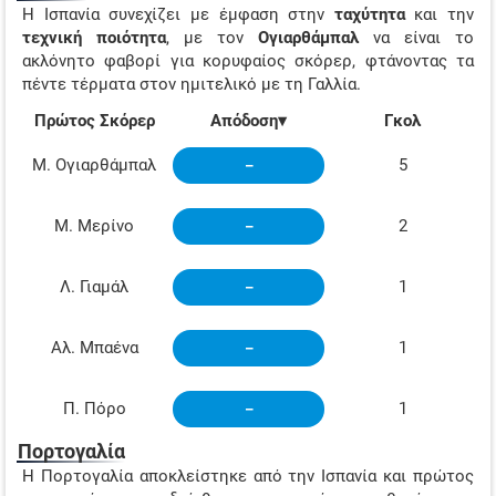
Η Ισπανία συνεχίζει με έμφαση στην
ταχύτητα
και την
τεχνική ποιότητα
, με τον
Ογιαρθάμπαλ
να είναι το
ακλόνητο φαβορί για κορυφαίος σκόρερ, φτάνοντας τα
πέντε τέρματα στον ημιτελικό με τη Γαλλία.
Πρώτος Σκόρερ
Απόδοση▾
Γκολ
Μ. Ογιαρθάμπαλ
5
–
Μ. Μερίνο
2
–
Λ. Γιαμάλ
1
–
Αλ. Μπαένα
1
–
Π. Πόρο
1
–
Πορτογαλία
Η Πορτογαλία αποκλείστηκε από την Ισπανία και πρώτος