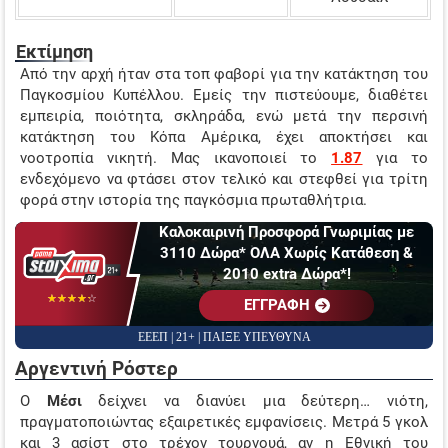
Εκτίμηση
Από την αρχή ήταν στα τοπ φαβορί για την κατάκτηση του
Παγκοσμίου Κυπέλλου. Εμείς την πιστεύουμε, διαθέτει
εμπειρία, ποιότητα, σκληράδα, ενώ μετά την περσινή
κατάκτηση του Κόπα Αμέρικα, έχει αποκτήσει και
νοοτροπία νικητή. Μας ικανοποιεί το
1.87
για το
ενδεχόμενο να φτάσει στον τελικό και στεφθεί για τρίτη
φορά στην ιστορία της παγκόσμια πρωταθλήτρια.
Καλοκαιρινή Προσφορά Γνωριμίας με
3110 Δώρα* ΟΛΑ Χωρίς Κατάθεση &
2010 extra Δώρα*!
☆☆☆☆☆
★★★★★
EΓΓΡΑΦΗ
ΕΕΕΠ | 21+ | ΠΑΙΞΕ ΥΠΕΥΘΥΝΑ
Αργεντινή Ρόστερ
Ο
Μέσι
δείχνει να διανύει μια δεύτερη… νιότη,
πραγματοποιώντας εξαιρετικές εμφανίσεις. Μετρά 5 γκολ
και 3 ασίστ στο τρέχον τουρνουά, αν η Εθνική του