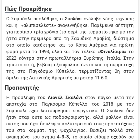
Πώς Προκρίθηκε
Ο Σαμπάολι απολύθηκε, ο
Σκαλόνι
ανέλαβε νέος τεχνικός
και η «αλμπισελέστε» αναγεννήθηκε. Παρέμεινε αήττητη
για περίπου τρία χρόνια (το σερί της τερματίστηκε με την
ήττα στην πρεμιέρα από τη Σαουδική Αραβία), διάστημα
στο οποίο κατέκτησε και το Κόπα Αμέρικα για πρώτη
φορά μετά το 1993, αλλά και τον τελικό
«Φιναλίσιμα»
το
2022 κόντρα στην πρωταθλήτρια Ευρώπης, Ιταλία. Στην
τριετία αυτή, βέβαια, εξασφάλισε άνετα και τη συμμετοχή
της στο Παγκόσμιο Κύπελλο, τερματίζοντας 2
η
στον
όμιλο της Λατινικής Αμερικής με ρεκόρ 11-6-0.
Προπονητής
Η πρόσληψη του
Λιονέλ Σκαλόνι
στον πάγκο μετά την
αποτυχία στο Παγκόσμιο Κύπελλο του 2018 με τον
Σαμπάολι έχει λειτουργήσει ευεργετικά. Ο Σκαλόνι δεν
ήταν σταρ ούτε ως ποδοσφαιριστής, αλλά μάλλον είναι
αυτός που έχει δουλέψει καλύτερα από τους προκατόχους
του στο κομμάτι της ψυχολογίας. Βασίζει πολλά στο
αγαπημένο του σχήμα
4-3-3
, το οποίο είδαμε σχεδόν σε