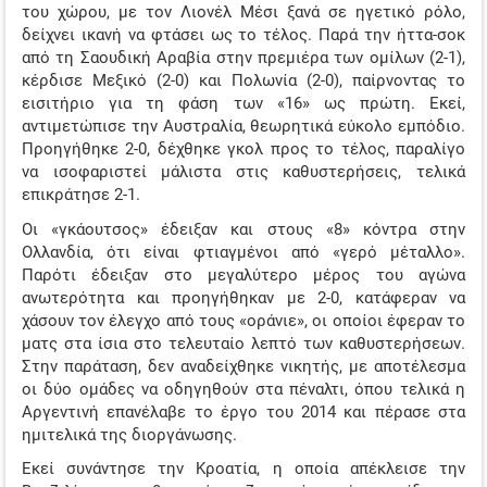
του χώρου, με τον Λιονέλ Μέσι ξανά σε ηγετικό ρόλο,
ΤΖΊΡΟΙ ΣΤΟΙΧΉΜΑΤΟΣ
δείχνει ικανή να φτάσει ως το τέλος. Παρά την ήττα-σοκ
από τη Σαουδική Αραβία στην πρεμιέρα των ομίλων (2-1),
ΠΡΟΤΕΙΝΌΜΕΝΑ SITES
κέρδισε Μεξικό (2-0) και Πολωνία (2-0), παίρνοντας το
εισιτήριο για τη φάση των «16» ως πρώτη. Εκεί,
ΠΡΌΓΡΑΜΜΑ TV
αντιμετώπισε την Αυστραλία, θεωρητικά εύκολο εμπόδιο.
Προηγήθηκε 2-0, δέχθηκε γκολ προς το τέλος, παραλίγο
ΑΔΙΚΗΜΕΝΕΣ ΑΠΟ ΤΙΣ ΑΠΟΔΟΣΕΙΣ
να ισοφαριστεί μάλιστα στις καθυστερήσεις, τελικά
επικράτησε 2-1.
Οι «γκάουτσος» έδειξαν και στους «8» κόντρα στην
Ολλανδία, ότι είναι φτιαγμένοι από «γερό μέταλλο».
Παρότι έδειξαν στο μεγαλύτερο μέρος του αγώνα
ανωτερότητα και προηγήθηκαν με 2-0, κατάφεραν να
χάσουν τον έλεγχο από τους «οράνιε», οι οποίοι έφεραν το
ματς στα ίσια στο τελευταίο λεπτό των καθυστερήσεων.
Στην παράταση, δεν αναδείχθηκε νικητής, με αποτέλεσμα
οι δύο ομάδες να οδηγηθούν στα πέναλτι, όπου τελικά η
Αργεντινή επανέλαβε το έργο του 2014 και πέρασε στα
ημιτελικά της διοργάνωσης.
Εκεί συνάντησε την Κροατία, η οποία απέκλεισε την