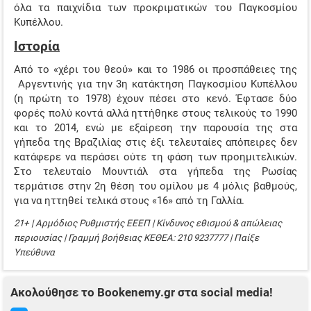
όλα τα παιχνίδια των προκριματικών του Παγκοσμίου
Κυπέλλου.
Ιστορία
Από το «χέρι του θεού» και το 1986 οι προσπάθειες της
Αργεντινής για την 3
η
κατάκτηση Παγκοσμίου Κυπέλλου
(η πρώτη το 1978) έχουν πέσει στο κενό. Έφτασε δύο
φορές πολύ κοντά αλλά ηττήθηκε στους τελικούς το 1990
και το 2014, ενώ με εξαίρεση την παρουσία της στα
γήπεδα της Βραζιλίας στις έξι τελευταίες απόπειρες δεν
κατάφερε να περάσει ούτε τη φάση των προημιτελικών.
Στο τελευταίο Μουντιάλ στα γήπεδα της Ρωσίας
τερμάτισε στην 2
η
θέση του ομίλου με 4 μόλις βαθμούς,
για να ηττηθεί τελικά στους «16» από τη Γαλλία.
21+ | Αρμόδιος Ρυθμιστής ΕΕΕΠ | Κίνδυνος εθισμού & απώλειας
περιουσίας | Γραμμή βοήθειας ΚΕΘΕΑ: 210 9237777 | Παίξε
Υπεύθυνα
Ακολούθησε το Bookenemy.gr στα social media!