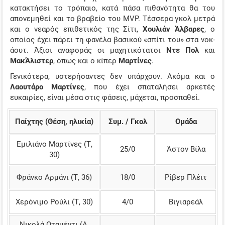
κατακτήσει το τρόπαιο, κατά πάσα πιθανότητα θα του
απονεμηθεί και το βραβείο του MVP. Τέσσερα γκολ μετρά
και ο νεαρός επιθετικός της Σίτι,
Χουλιάν
Άλβαρες
, ο
οποίος έχει πάρει τη φανέλα βασικού «σπίτι του» στα νοκ-
άουτ. Άξιοι αναφοράς οι μαχητικότατοι
Ντε
Πολ
και
ΜακΆλιστερ
, όπως και ο κίπερ
Μαρτίνες
.
Γενικότερα, υστερήσαντες δεν υπάρχουν. Ακόμα και ο
Λαουτάρο Μαρτίνες
, που έχει σπαταλήσει αρκετές
ευκαιρίες, είναι μέσα στις φάσεις, μάχεται, προσπαθεί.
Παίχτης (Θέση, ηλικία)
Συμ. / Γκολ
Ομάδα
Εμιλιάνο Μαρτίνες (Τ,
25/0
Άστον Βίλα
30)
Φράνκο Αρμάνι (Τ, 36)
18/0
Ρίβερ Πλέιτ
Χερόνιμο Ρούλι (Τ, 30)
4/0
Βιγιαρεάλ
Νικολά Οταμέντι (Α,