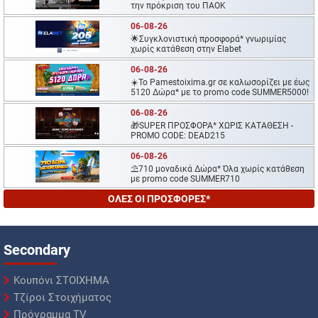
την πρόκριση του ΠΑΟΚ
06-08-26
🌟Συγκλονιστική προσφορά* γνωριμίας
χωρίς κατάθεση στην Elabet
06-08-26
☀️To Pamestoixima.gr σε καλωσορίζει με έως
5120 Δώρα* με το promo code SUMMER5000!
06-08-26
🎁SUPER ΠΡΟΣΦΟΡΑ* ΧΩΡΙΣ ΚΑΤΑΘΕΣΗ -
PROMO CODE: DEAD215
06-08-26
⛱️710 μοναδικά Δώρα* Όλα χωρίς κατάθεση
με promo code SUMMER710
ΟΛΕΣ ΟΙ ΠΡΟΣΦΟΡΕΣ*
Secondary
Κουπόνι ΣΤΟΙΧΗΜΑ
Τζίροι Στοιχήματος
Πρόγραμμα TV