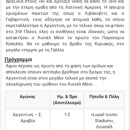
Βραζιλία στους «8» και έμοιαζε ικανή να κάνει το ίδιο και
με την έτερη ομάδα από τη Λατινική Αμερική. Η απειρία
ορισμένων παικτών της όπως ο Λιβάκοβιτς και ο
Γκβάρντιολ, τους οδήγησε σε ατομικά λάθη, τα οποία
εκμεταλλεύτηκε η Αργεντινή, με το τελικό σκορ να φτάνει
στο 3-0! Πλέον, όλες οι συνθήκες είναι ιδανικές, ώστε να
κατακτήσει ο Λιονέλ Μέσι το πρώτο του Παγκόσμιο
Κύπελλο. Θα το μάθουμε το βράδυ της Κυριακής, στο
μεγάλο ντέρμπι με τη Γαλλία.
Πρόγραμμα
Αφού πέρασε ως πρώτη από τη φάση των ομίλων και
απέκλεισε όποιον αντίπαλο βρέθηκε στο δρόμο της, η
Αργεντινή είναι στον μεγάλο τελικό με σκοπό την
ολοκλήρωση του «μύθου» του Λιονέλ Μέσι.
Αγώνας
Ημ. & Ώρα
Γήπεδο & Πόλη
(Αποτέλεσμα)
Αργεντινή – Σ.
1-2
«Lusail Iconic
Αραβία
Stadium»,
Λουσαΐλ