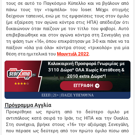
τους σε αυτό το Παγκόσμιο Κύπελλο και να βγάλουν από
ΤΖΊΡΟΙ ΣΤΟΙΧΉΜΑΤΟΣ
πάνω τους την «ταμπέλα» του loser. Μέχρι στιγμής
δείχνουν ταπεινοί, ενώ με τις εμφανίσεις τους στον όμιλο
ΠΡΟΤΕΙΝΌΜΕΝΑ SITES
(με εξαίρεση τον αγώνα κόντρα στις ΗΠΑ) απέδειξαν ότι
δικαιώνουν όταν παίζουν με τον τίτλο του φαβορί. Αυτό
ΠΡΌΓΡΑΜΜΑ TV
επιβεβαιώθηκε και στον αγώνα κόντρα στη Σενεγάλη για
τη φάση των «16», όπου επικράτησαν με 3-0 και πάνε να τα
ΕΝΔΙΑΦΕΡΟΝ ΣΤΗ ΝΟΤΙΑ ΑΜΕΡΙΚΗ
παίξουν «όλα για όλα» κόντρα στους «τρικολόρ» για μία
θέση στα ημιτελικά του
Μουντιάλ 2022
.
Καλοκαιρινή Προσφορά Γνωριμίας με
3110 Δώρα* ΟΛΑ Χωρίς Κατάθεση &
2010 extra Δώρα*!
☆☆☆☆☆
★★★★★
EΓΓΡΑΦΗ
ΕΕΕΠ | 21+ | ΠΑΙΞΕ ΥΠΕΥΘΥΝΑ
Πρόγραμμα Αγγλία
Προκρίθηκε ως πρώτη από το δεύτερο όμιλο με
αντιπάλους κατά σειρά το Ιράν, τις ΗΠΑ και την Ουαλία.
Στη συνέχεια, βρήκε στους «16» την αξιόμαχη Σενεγάλη,
που πέρασε ως δεύτερη από τον πρώτο όμιλο πίσω από