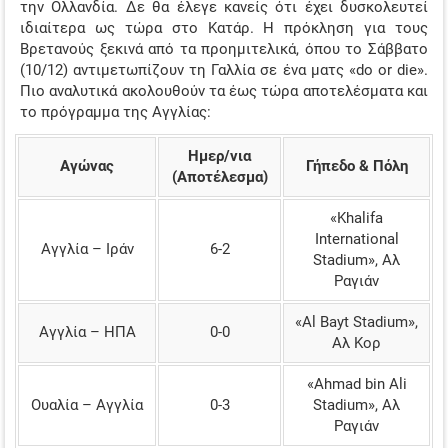
την Ολλανδία. Δε θα έλεγε κανείς ότι έχει δυσκολευτεί
ιδιαίτερα ως τώρα στο Κατάρ. Η πρόκληση για τους
Βρετανούς ξεκινά από τα προημιτελικά, όπου το Σάββατο
(10/12) αντιμετωπίζουν τη Γαλλία σε ένα ματς «do or die».
Πιο αναλυτικά ακολουθούν τα έως τώρα αποτελέσματα και
το πρόγραμμα της Αγγλίας:
Ημερ/νια
Αγώνας
Γήπεδο & Πόλη
(Αποτέλεσμα)
«Khalifa
International
Αγγλία – Ιράν
6-2
Stadium», Αλ
Ραγιάν
«Al Bayt Stadium»,
Αγγλία – ΗΠΑ
0-0
Αλ Κορ
«Ahmad bin Ali
Ουαλία – Αγγλία
0-3
Stadium», Αλ
Ραγιάν