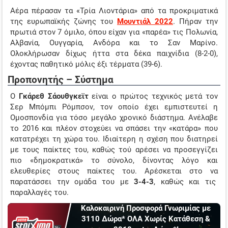
Αέρα πέρασαν τα «Τρία Λιοντάρια» από τα προκριματικά
της ευρωπαϊκής ζώνης του
Μουντιάλ 2022
. Πήραν την
πρωτιά στον 7 όμιλο, όπου είχαν για «παρέα» τις Πολωνία,
Αλβανία, Ουγγαρία, Ανδόρα και το Σαν Μαρίνο.
Ολοκλήρωσαν δίχως ήττα στα δέκα παιχνίδια (8-2-0),
έχοντας παθητικό μόλις έξι τέρματα (39-6).
Προπονητής – Σύστημα
Ο
Γκάρεθ Σάουθγκεϊτ
είναι ο πρώτος τεχνικός μετά τον
Σερ Μπόμπι Ρόμπσον, τον οποίο έχει εμπιστευτεί η
Ομοσπονδία για τόσο μεγάλο χρονικό διάστημα. Ανέλαβε
το 2016 και πλέον στοχεύει να σπάσει την «κατάρα» που
κατατρέχει τη χώρα του. Ιδιαίτερη η σχέση που διατηρεί
με τους παίκτες του, καθώς τού αρέσει να προσεγγίζει
πιο «δημοκρατικά» το σύνολο, δίνοντας λόγο και
ελευθερίες στους παίκτες του. Αρέσκεται στο να
παρατάσσει την ομάδα του με
3-4-3
, καθώς και τις
παραλλαγές του.
Καλοκαιρινή Προσφορά Γνωριμίας με
3110 Δώρα* ΟΛΑ Χωρίς Κατάθεση &