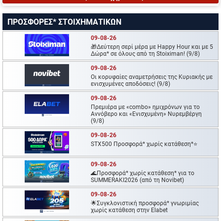
ΠΡΟΣΦΟΡΕΣ* ΣΤΟΙΧΗΜΑΤΙΚΩΝ
09-08-26
🎁Δεύτερη σερί μέρα με Happy Hour και με 5
Δώρα* σε όλους από τη Stoiximan! (9/8)
09-08-26
Oι κορυφαίες αναμετρήσεις της Κυριακής με
ενισχυμένες αποδόσεις! (9/8)
09-08-26
Πρεμιέρα με «combo» ημιχρόνων για το
Αννόβερο και «Ενισχυμένη» Νυρεμβέργη
(9/8)
09-08-26
STX500 Προσφορά* χωρίς κατάθεση*⭐
09-08-26
🌊Προσφορά* χωρίς κατάθεση* για το
SUMMERAKI2026 (από τη Novibet)
09-08-26
🌟Συγκλονιστική προσφορά* γνωριμίας
χωρίς κατάθεση στην Elabet