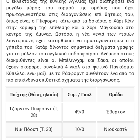
Ο εκλέκτορας της εθνικής Αγγλίας έχει διατηρήσει ένα
μεγάλο μέρος του κορμού της ομάδας που έχει
πρωταγωνιστήσει στις διοργανώσεις επί θητείας του,
όπως είναι ο Πίκφορντ κάτω από τα δοκάρια, ο Χάρι Κέιν
στην κορυφή της επίθεσης και ο Χάρι Μαγκουάιρ στο
κέντρο της άμυνας. Ωστόσο, η νέα γενιά των «τριών
λιονταριών», έχει κατορθώσει να πρωταγωνιστήσει στα
γήπεδα του Κατάρ δίνοντας σημαντικά δείγματα γραφής
για το μέλλον του αγγλικού ποδοσφαίρου. Ανάμεσά στους
διακριθέντες είναι οι Μπέλινγχαμ και Σάκα, οι οποίοι
έχουν σκοράρει συνολικά 4 γκολ στο φετινό Παγκόσμιο
Κύπελλο, ενώ μαζί με το Ράσφορντ συνθέτουν ένα από τα
πιο επικίνδυνα επιθετικά σχήματα της διοργάνωσης.
Παίχτης (Θέση, ηλικία)
Συμ. / Γκολ
Ομάδα
Τζόρνταν Πίκφορντ (Τ,
49/0
Έβερτον
28)
Νικ Πόουπ (Τ, 30)
10/0
Νιούκαστλ