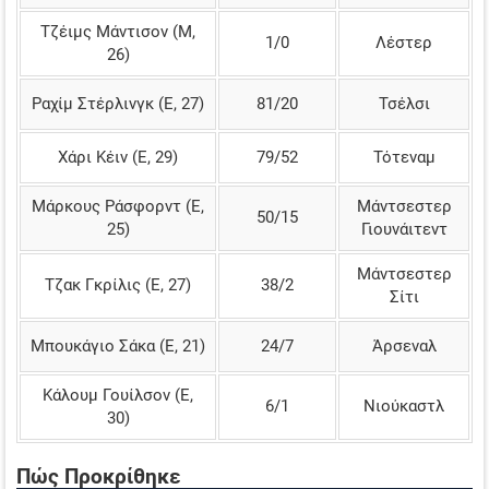
Τζέιμς Μάντισον (Μ,
1/0
Λέστερ
26)
Ραχίμ Στέρλινγκ (Ε, 27)
81/20
Τσέλσι
Χάρι Κέιν (Ε, 29)
79/52
Τότεναμ
Μάρκους Ράσφορντ (Ε,
Μάντσεστερ
50/15
25)
Γιουνάιτεντ
Μάντσεστερ
Τζακ Γκρίλις (Ε, 27)
38/2
Σίτι
Μπουκάγιο Σάκα (Ε, 21)
24/7
Άρσεναλ
Κάλουμ Γουίλσον (Ε,
6/1
Νιούκαστλ
30)
Πώς Προκρίθηκε