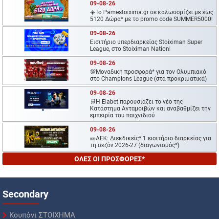
09-08-26
☀️To Pamestoixima.gr σε καλωσορίζει με έως
5120 Δώρα* με το promo code SUMMER5000!
09-08-26
Εισιτήριο υπερδιαρκείας Stoiximan Super
League, στο Stoiximan Nation!
09-08-26
💯Μοναδική προσφορά* για τoν Ολυμπιακό
στο Champions League (στα προκριματικά)
09-08-26
🛒Η Εlabet παρουσιάζει το νέο της
Κατάστημα Ανταμοιβών και αναβαθμίζει την
εμπειρία του παιχνιδιού
09-08-26
🎫ΑΕΚ: Διεκδικείς* 1 εισιτήριο διαρκείας για
τη σεζόν 2026-27 (διαγωνισμός*)
ΟΛΕΣ ΟΙ ΠΡΟΣΦΟΡΕΣ*
Secondary
Κουπόνι ΣΤΟΙΧΗΜΑ