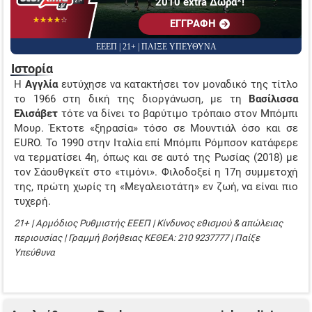
2010 extra Δώρα*!
☆☆☆☆☆
★★★★★
EΓΓΡΑΦΗ
ΕΕΕΠ | 21+ | ΠΑΙΞΕ ΥΠΕΥΘΥΝΑ
Ιστορία
Η
Αγγλία
ευτύχησε να κατακτήσει τον μοναδικό της τίτλο
το 1966 στη δική της διοργάνωση, με τη
Βασίλισσα
Ελισάβετ
τότε να δίνει το βαρύτιμο τρόπαιο στον Μπόμπι
Μουρ. Έκτοτε «ξηρασία» τόσο σε Μουντιάλ όσο και σε
EURO. Το 1990 στην Ιταλία επί Μπόμπι Ρόμπσον κατάφερε
να τερματίσει 4η, όπως και σε αυτό της Ρωσίας (2018) με
τον Σάουθγκεϊτ στο «τιμόνι». Φιλοδοξεί η 17η συμμετοχή
της, πρώτη χωρίς τη «Μεγαλειοτάτη» εν ζωή, να είναι πιο
τυχερή.
21+ | Αρμόδιος Ρυθμιστής ΕΕΕΠ | Κίνδυνος εθισμού & απώλειας
περιουσίας | Γραμμή βοήθειας ΚΕΘΕΑ: 210 9237777 | Παίξε
Υπεύθυνα