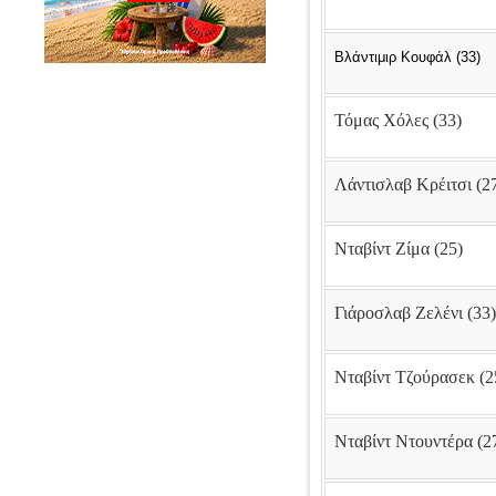
Βλάντιμιρ Κουφάλ (33)
Τόμας Χόλες (33)
Λάντισλαβ Κρέιτσι (2
Νταβίντ Ζίμα (25)
Γιάροσλαβ Ζελένι (33)
Νταβίντ Τζούρασεκ (2
Νταβίντ Ντουντέρα (2