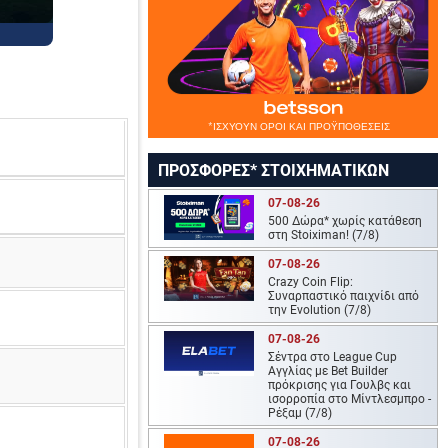
ΠΡΟΣΦΟΡΕΣ* ΣΤΟΙΧΗΜΑΤΙΚΩΝ
07-08-26
500 Δώρα* χωρίς κατάθεση
στη Stoiximan! (7/8)
07-08-26
Crazy Coin Flip:
Συναρπαστικό παιχνίδι από
την Evolution (7/8)
07-08-26
Σέντρα στο League Cup
Αγγλίας με Bet Builder
πρόκρισης για Γουλβς και
ισορροπία στο Μίντλεσμπρο -
Ρέξαμ (7/8)
07-08-26