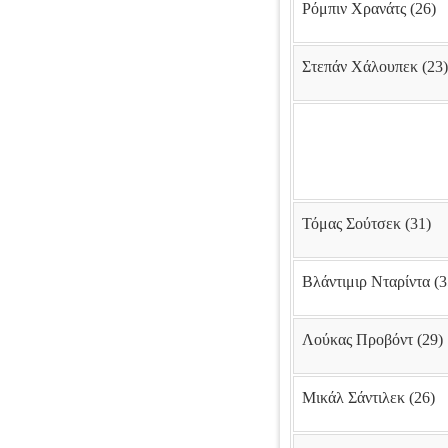
Ρόμπιν Χρανάτς (26)
Στεπάν Χάλουπεκ (23)
Τόμας Σούτσεκ (31)
Βλάντιμιρ Νταρίντα (3
Λούκας Προβόντ (29)
Μικάλ Σάντιλεκ (26)