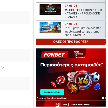
07-08-26
🎁SUPER ΠΡΟΣΦΟΡΑ* ΧΩΡΙΣ
ΚΑΤΑΘΕΣΗ - PROMO CODE:
DEAD215
07-08-26
⛱️710 μοναδικά Δώρα* Όλα
χωρίς κατάθεση με promo
code SUMMER710
ΟΛΕΣ ΟΙ ΠΡΟΣΦΟΡΕΣ*
οβε