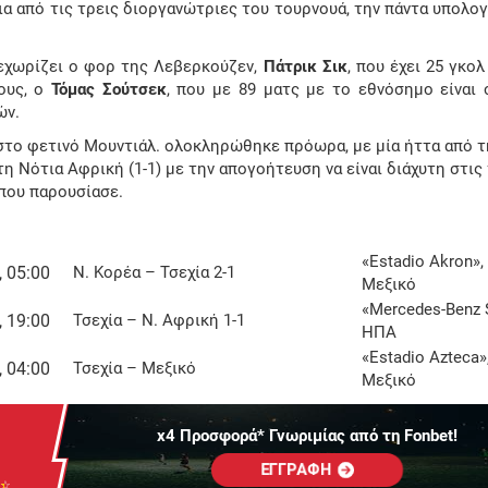
 μια από τις τρεις διοργανώτριες του τουρνουά, την πάντα υπολο
εχωρίζει ο φορ της Λεβερκούζεν,
Πάτρικ Σικ
, που έχει 25 γκο
ους, ο
Τόμας Σούτσεκ
, που με 89 ματς με το εθνόσημο είναι
ών.
 στο φετινό Μουντιάλ. ολοκληρώθηκε πρόωρα, με μία ήττα από τ
 τη Νότια Αφρική (1-1) με την απογοήτευση να είναι διάχυτη στις
 που παρουσίασε.
«Estadio Akron»,
, 05:00
Ν. Κορέα – Τσεχία 2-1
Μεξικό
«Mercedes-Benz 
, 19:00
Τσεχία – Ν. Αφρική 1-1
ΗΠΑ
«Estadio Azteca»
, 04:00
Τσεχία – Μεξικό
Μεξικό
x4 Προσφορά* Γνωριμίας από τη Fonbet!
ΕΓΓΡΑΦΗ
☆
★