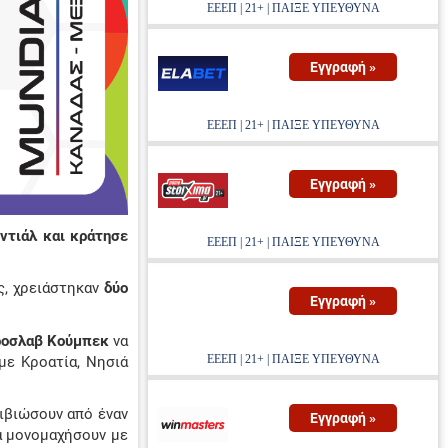
ΕΕΕΠ | 21+ | ΠΑΙΞΕ ΥΠΕΥΘΥΝΑ
Εγγραφή »
ΕΕΕΠ | 21+ | ΠΑΙΞΕ ΥΠΕΥΘΥΝΑ
Εγγραφή »
ντιάλ και κράτησε
ΕΕΕΠ | 21+ | ΠΑΙΞΕ ΥΠΕΥΘΥΝΑ
ς, χρειάστηκαν
δύο
Εγγραφή »
οσλαβ Κούμπεκ
να
ΕΕΕΠ | 21+ | ΠΑΙΞΕ ΥΠΕΥΘΥΝΑ
με Κροατία, Νησιά
πιβιώσουν από έναν
Εγγραφή »
α μονομαχήσουν με