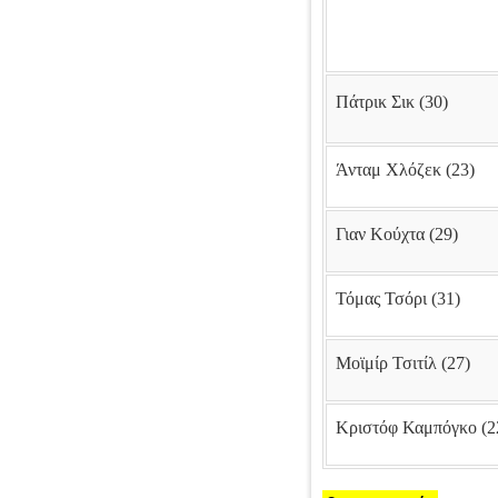
Πάτρικ Σικ (30)
Άνταμ Χλόζεκ (23)
Γιαν Κούχτα (29)
Τόμας Τσόρι (31)
Μοϊμίρ Τσιτίλ (27)
Κριστόφ Καμπόγκο (2