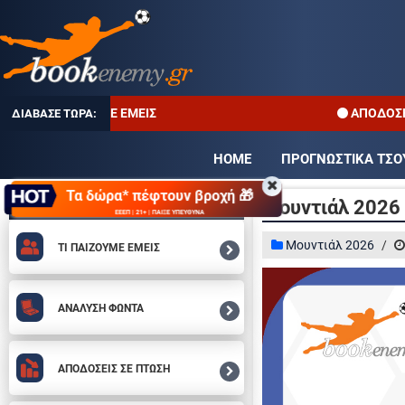
ΑΙΖΟΥΜΕ ΕΜΕΙΣ
ΑΠΟΔΌΣΕΙΣ ΣΕ ΠΤΏ
ΠΡΟΤΕΙΝΌΜΕΝΑ SITES
HOME
ΠΡΟΓΝΩΣΤΙΚΑ ΤΣ
ΤΙ ΠΑΙΖΟΥΜΕ ΕΜΕΙΣ
Τα δώρα* πέφτουν βροχή 🎁
ΣΤΟΙΧΗΜΑ
Μουντιάλ 2026 
ΕΕΕΠ | 21+ | ΠΑΙΞΕ ΥΠΕΥΘΥΝΑ
ΤΖΊΡΟΙ ΣΤΟΙΧΉΜΑΤΟΣ
Μουντιάλ 2026
/
ΤΙ ΠΑΙΖΟΥΜΕ ΕΜΕΙΣ
ΕΠΙΣΤΡΟΦΗ ΣΤΑ ΠΡΩΤΑΘΛΗΜΑΤΑ
ΑΝΑΛΥΣΗ ΦΩΝΤΑ
ΑΠΟΔΟΣΕΙΣ ΣΕ ΠΤΩΣΗ